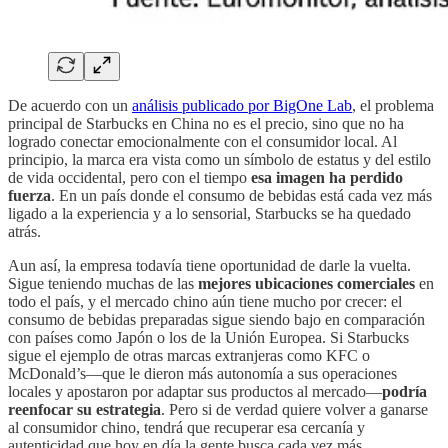
De acuerdo con un
análisis publicado por BigOne Lab
, el problema
principal de Starbucks en China no es el precio, sino que no ha
logrado conectar emocionalmente con el consumidor local. Al
principio, la marca era vista como un símbolo de estatus y del estilo
de vida occidental, pero con el tiempo
esa imagen ha perdido
fuerza
. En un país donde el consumo de bebidas está cada vez más
ligado a la experiencia y a lo sensorial, Starbucks se ha quedado
atrás.
Aun así, la empresa todavía tiene oportunidad de darle la vuelta.
Sigue teniendo muchas de las
mejores ubicaciones comerciales
en
todo el país, y el mercado chino aún tiene mucho por crecer: el
consumo de bebidas preparadas sigue siendo bajo en comparación
con países como Japón o los de la Unión Europea. Si Starbucks
sigue el ejemplo de otras marcas extranjeras como KFC o
McDonald’s—que le dieron más autonomía a sus operaciones
locales y apostaron por adaptar sus productos al mercado—
podría
reenfocar su estrategia
. Pero si de verdad quiere volver a ganarse
al consumidor chino, tendrá que recuperar esa cercanía y
autenticidad que hoy en día la gente busca cada vez más.