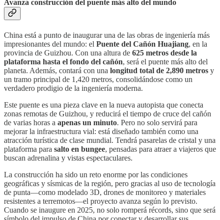
Avanza construcción del puente más alto del mundo
China está a punto de inaugurar una de las obras de ingeniería más
impresionantes del mundo: el
Puente del Cañón Huajiang
, en la
provincia de Guizhou. Con una altura de
625 metros desde la
plataforma hasta el fondo del cañón
, será el puente más alto del
planeta. Además, contará con una
longitud total de 2,890 metros
y
un tramo principal de 1,420 metros, consolidándose como un
verdadero prodigio de la ingeniería moderna.
Este puente es una pieza clave en la nueva autopista que conecta
zonas remotas de Guizhou, y reducirá el tiempo de cruce del cañón
de varias horas a
apenas un minuto
. Pero no solo servirá para
mejorar la infraestructura vial: está diseñado también como una
atracción turística de clase mundial. Tendrá pasarelas de cristal y una
plataforma para
salto en bungee
, pensadas para atraer a viajeros que
buscan adrenalina y vistas espectaculares.
La construcción ha sido un reto enorme por las condiciones
geográficas y sísmicas de la región, pero gracias al uso de tecnología
de punta—como modelado 3D, drones de monitoreo y materiales
resistentes a terremotos—el proyecto avanza según lo previsto.
Cuando se inaugure en 2025, no solo romperá récords, sino que será
símbolo del impulso de China por conectar y desarrollar sus