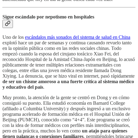
Sigue escándalo por nepotismo en hospitales
Uno de los
escándalos más sonados del sistema de salud en China
explotó hace un par de semanas y continua causando revuelo tanto
en la opinión pública como en las redes sociales chinas. Todo
empezó cuando la esposa del cirujano torácico Xiao Fei, del
reconocido Hospital de la Amistad China-Japón en Beijing, lo acusó
públicamente de tener múltiples relaciones extramaritales con
colegas, entre ellas una joven médica residente llamada Dong
Xiying. La denuncia, que se hizo viral en internet, pasó rápidamente
de ser un chisme amoroso a una fuerte crítica al sistema médico
y educativo del país
.
Muy pronto, la atención de la gente se centró en Dong y en cómo
consiguió su puesto. Ella estudió economía en Barnard College
(afiliado a Columbia University) y después ingresó a un exclusivo
programa acelerado de formación médica en el Hospital Unión de
Beijing (PUMCH), conocido como “4+4”. Este programa se creó
con la idea de formar médicos con perfiles más interdisciplinarios,
pero en la práctica, muchos lo ven como
un atajo para quienes
tienen palancas o conexiones familiares
, permitiéndoles brincarse