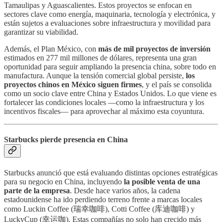
Tamaulipas y Aguascalientes. Estos proyectos se enfocan en
sectores clave como energía, maquinaria, tecnología y electrónica, y
están sujetos a evaluaciones sobre infraestructura y movilidad para
garantizar su viabilidad.
Además, el Plan México, con
más de mil proyectos de inversión
estimados en 277 mil millones de dólares, representa una gran
oportunidad para seguir ampliando la presencia china, sobre todo en
manufactura. Aunque la tensión comercial global persiste,
los
proyectos chinos en México siguen firmes
, y el país se consolida
como un socio clave entre China y Estados Unidos. Lo que viene es
fortalecer las condiciones locales —como la infraestructura y los
incentivos fiscales— para aprovechar al máximo esta coyuntura.
Starbucks pierde presencia en China
Starbucks anunció que está evaluando distintas opciones estratégicas
para su negocio en China, incluyendo
la posible venta de una
parte de la empresa
. Desde hace varios años, la cadena
estadounidense ha ido perdiendo terreno frente a marcas locales
como Luckin Coffee (瑞幸咖啡), Cotti Coffee (库迪咖啡) y
LuckyCup (幸运咖). Estas compañías no solo han crecido más