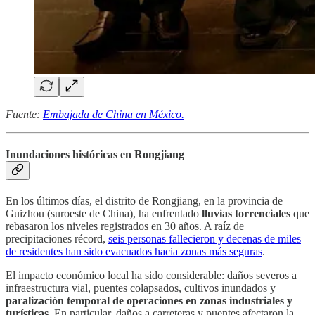
Fuente:
Embajada de China en México.
Inundaciones históricas en Rongjiang
En los últimos días, el distrito de Rongjiang, en la provincia de
Guizhou (suroeste de China), ha enfrentado
lluvias torrenciales
que
rebasaron los niveles registrados en 30 años. A raíz de
precipitaciones récord,
seis personas fallecieron y decenas de miles
de residentes han sido evacuados hacia zonas más seguras
.
El impacto económico local ha sido considerable: daños severos a
infraestructura vial, puentes colapsados, cultivos inundados y
paralización temporal de operaciones en zonas industriales y
turísticas.
En particular, daños a carreteras y puentes afectaron la