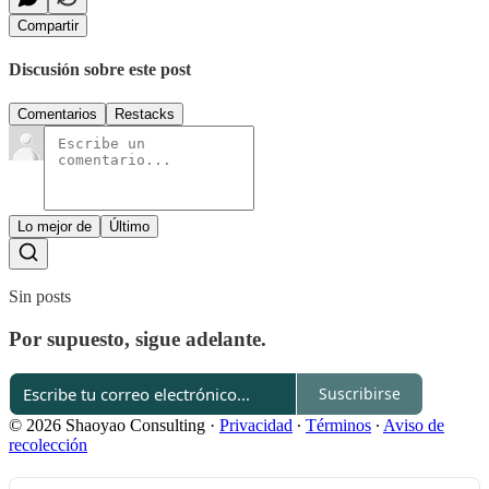
Compartir
Discusión sobre este post
Comentarios
Restacks
Lo mejor de
Último
Sin posts
Por supuesto, sigue adelante.
Suscribirse
© 2026 Shaoyao Consulting
·
Privacidad
∙
Términos
∙
Aviso de
recolección