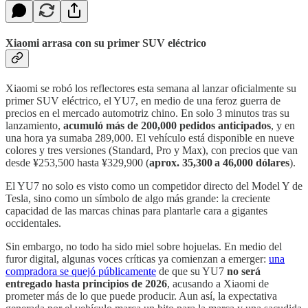
Xiaomi arrasa con su primer SUV eléctrico
Xiaomi se robó los reflectores esta semana al lanzar oficialmente su
primer SUV eléctrico, el YU7, en medio de una feroz guerra de
precios en el mercado automotriz chino. En solo 3 minutos tras su
lanzamiento,
acumuló más de 200,000 pedidos anticipados
, y en
una hora ya sumaba 289,000. El vehículo está disponible en nueve
colores y tres versiones (Standard, Pro y Max), con precios que van
desde ¥253,500 hasta ¥329,900 (
aprox. 35,300 a 46,000 dólares
).
El YU7 no solo es visto como un competidor directo del Model Y de
Tesla, sino como un símbolo de algo más grande: la creciente
capacidad de las marcas chinas para plantarle cara a gigantes
occidentales.
Sin embargo, no todo ha sido miel sobre hojuelas. En medio del
furor digital, algunas voces críticas ya comienzan a emerger:
una
compradora se quejó públicamente
de que su YU7
no será
entregado hasta principios de 2026
, acusando a Xiaomi de
prometer más de lo que puede producir. Aun así, la expectativa