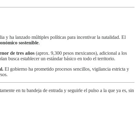
ia y ha lanzado múltiples políticas para incentivar la natalidad. El
conómico sostenible
.
enor de tres años
(aprox. 9,300 pesos mexicanos), adicional a los
an busca establecer un estándar básico en todo el territorio.
l.
El gobierno ha prometido procesos sencillos, vigilancia estricta y
rsos.
amente en tu bandeja de entrada y seguirle el pulso a la que ya es, sin