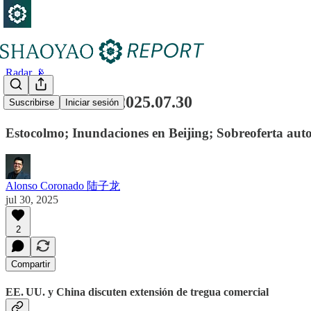
Radar 📡
Radar semanal 2025.07.30
Suscribirse
Iniciar sesión
Estocolmo; Inundaciones en Beijing; Sobreoferta auto
Alonso Coronado 陆子龙
jul 30, 2025
2
Compartir
EE. UU. y China discuten extensión de tregua comercial