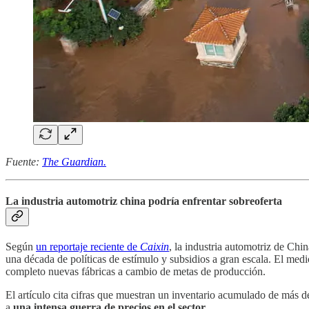
Fuente:
The Guardian.
La industria automotriz china podría enfrentar sobreoferta
Según
un reportaje reciente de
Caixin
, la industria automotriz de Ch
una década de políticas de estímulo y subsidios a gran escala. El med
completo nuevas fábricas a cambio de metas de producción.
El artículo cita cifras que muestran un inventario acumulado de más d
a
una intensa guerra de precios en el sector.