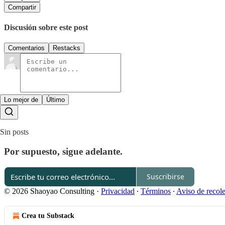
Compartir
Discusión sobre este post
Comentarios
Restacks
Lo mejor de
Último
Sin posts
Por supuesto, sigue adelante.
Suscribirse
© 2026 Shaoyao Consulting
·
Privacidad
∙
Términos
∙
Aviso de recol
Crea tu Substack