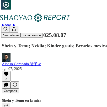
Radar 📡
Radar semanal 2025.08.07
Suscribirse
Iniciar sesión
Shein y Temu; Nvidia; Kinder gratis; Becarios mexic
Alonso Coronado 陆子龙
ago 07, 2025
3
Compartir
Shein y Temu en la mira