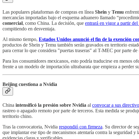
Las populares plataformas de compras en línea
Shein
y
Temu
enfrent
mercancías importadas bajo el esquema aduanero llamado “procedimien
comercial
, como China. La decisión, que
entrará en vigor a partir d
compitiendo en desventaja.
Al mismo tiempo,
Estados Unidos anunció el fin de la exención c
productos de Shein y Temu también serán gravados en territorio estad
para cerrar lo que considera "puertas traseras" al T-MEC por parte de
Para los consumidores mexicanos, esto podría traducirse en menos ofe
frente a un modelo de importación ultrabarata que empieza a perder sus 
Beijing cuestiona a Nvidia
China
intensificó la presión sobre Nvidia
al
convocar a sus directiv
rastreo o apagado remoto por parte de terceros. Esta medida se prod
territorio chino.
Tras la convocatoria, Nvidia
respondió con firmeza
. Su director de s
que implantar ese tipo de mecanismos atentaría contra la seguridad y 
evidencias claras y verificables