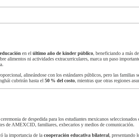
 educación
en el
último año de kínder público
, beneficiando a más d
e alimentos ni actividades extracurriculares, marca un paso importante
a.
oporcional, alineándose con los estándares públicos, pero las familias 
nghái cubrirán hasta el
50 % del costo
, mientras que otras regiones asu
ceremonia de despedida para los estudiantes mexicanos seleccionado
ntes de AMEXCID, familiares, exbecarios y medios de comunicación.
có la importancia de la
cooperación educativa bilateral
, presentando 