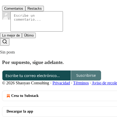
Comentarios
Restacks
Lo mejor de
Último
Sin posts
Por supuesto, sigue adelante.
Suscribirse
© 2026 Shaoyao Consulting
·
Privacidad
∙
Términos
∙
Aviso de recol
Crea tu Substack
Descargar la app