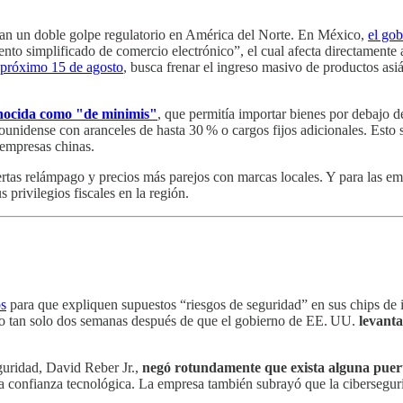
an un doble golpe regulatorio en América del Norte. En México,
el go
to simplificado de comercio electrónico”, el cual afecta directamente
el próximo 15 de agosto
, busca frenar el ingreso masivo de productos asiát
onocida como "de minimis"
, que permitía importar bienes por debajo d
ounidense con aranceles de hasta 30 % o cargos fijos adicionales. Est
 empresas chinas.
rtas relámpago y precios más parejos con marcas locales. Y para las em
privilegios fiscales en la región.
os
para que expliquen supuestos “riesgos de seguridad” en sus chips de in
ujo tan solo dos semanas después de que el gobierno de EE. UU.
levanta
eguridad, David Reber Jr.,
negó rotundamente que exista alguna puer
la confianza tecnológica. La empresa también subrayó que la ciberseguri