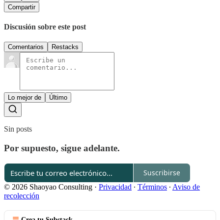
Compartir
Discusión sobre este post
Comentarios
Restacks
Lo mejor de
Último
Sin posts
Por supuesto, sigue adelante.
Suscribirse
© 2026 Shaoyao Consulting
·
Privacidad
∙
Términos
∙
Aviso de
recolección
Crea tu Substack