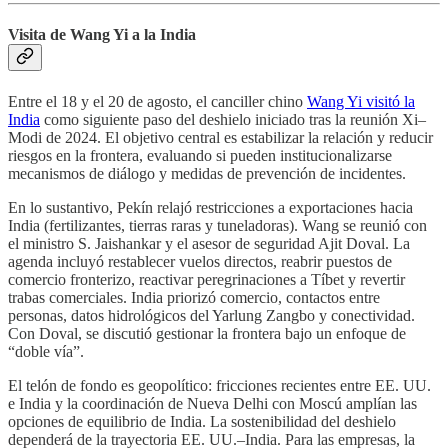
Visita de Wang Yi a la India
Entre el 18 y el 20 de agosto, el canciller chino
Wang Yi visitó la
India
como siguiente paso del deshielo iniciado tras la reunión Xi–
Modi de 2024. El objetivo central es estabilizar la relación y reducir
riesgos en la frontera, evaluando si pueden institucionalizarse
mecanismos de diálogo y medidas de prevención de incidentes.
En lo sustantivo, Pekín relajó restricciones a exportaciones hacia
India (fertilizantes, tierras raras y tuneladoras). Wang se reunió con
el ministro S. Jaishankar y el asesor de seguridad Ajit Doval. La
agenda incluyó restablecer vuelos directos, reabrir puestos de
comercio fronterizo, reactivar peregrinaciones a Tíbet y revertir
trabas comerciales. India priorizó comercio, contactos entre
personas, datos hidrológicos del Yarlung Zangbo y conectividad.
Con Doval, se discutió gestionar la frontera bajo un enfoque de
“doble vía”.
El telón de fondo es geopolítico: fricciones recientes entre EE. UU.
e India y la coordinación de Nueva Delhi con Moscú amplían las
opciones de equilibrio de India. La sostenibilidad del deshielo
dependerá de la trayectoria EE. UU.–India. Para las empresas, la