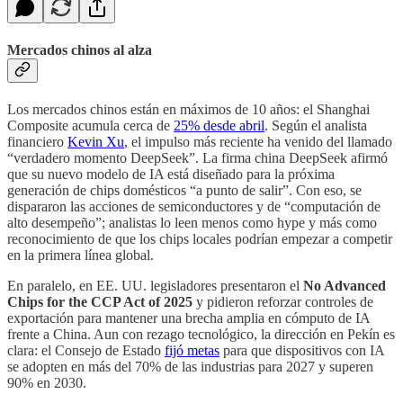
Mercados chinos al alza
Los mercados chinos están en máximos de 10 años: el Shanghai
Composite acumula cerca de
25% desde abril
. Según el analista
financiero
Kevin Xu
, el impulso más reciente ha venido del llamado
“verdadero momento DeepSeek”. La firma china DeepSeek afirmó
que su nuevo modelo de IA está diseñado para la próxima
generación de chips domésticos “a punto de salir”. Con eso, se
dispararon las acciones de semiconductores y de “computación de
alto desempeño”; analistas lo leen menos como hype y más como
reconocimiento de que los chips locales podrían empezar a competir
en la primera línea global.
En paralelo, en EE. UU. legisladores presentaron el
No Advanced
Chips for the CCP Act of 2025
y pidieron reforzar controles de
exportación para mantener una brecha amplia en cómputo de IA
frente a China. Aun con rezago tecnológico, la dirección en Pekín es
clara: el Consejo de Estado
fijó metas
para que dispositivos con IA
se adopten en más del 70% de las industrias para 2027 y superen
90% en 2030.