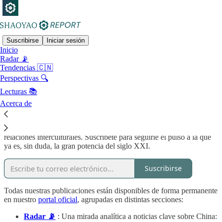
Suscribirse
Iniciar sesión
Inicio
Radar 📡
Leer a China desde México
Tendencias 🇨🇳
Perspectivas 🔍
Lecturas 📚
Acerca de
Shaoyao Report es una brújula para entender el cambiante escenario
chino desde México. Aquí encontrarás análisis, herramientas y
perspectivas prácticas sobre política, negocios, tendencias, y
relaciones interculturales. Suscríbete para seguirle el pulso a la que
ya es, sin duda, la gran potencia del siglo XXI.
Suscribirse
Todas nuestras publicaciones están disponibles de forma permanente
en nuestro
portal oficial
, agrupadas en distintas secciones:
Radar 📡
: Una mirada analítica a noticias clave sobre China: